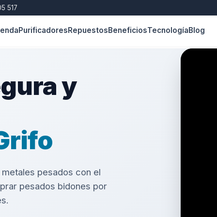
5 517
ienda
Purificadores
Repuestos
Beneficios
Tecnología
Blog
egura y
Grifo
 y metales pesados con el
mprar pesados bidones por
es.