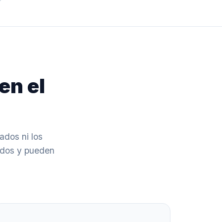
en el
ados ni los
ados y pueden