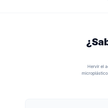
¿Sab
Hervir el 
microplástic