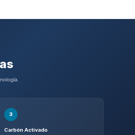
pas
nología.
3
Carbón Activado