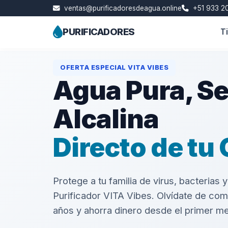
ventas@purificadoresdeagua.online
+51 933 20
PURIFICADORES
T
Skip
OFERTA ESPECIAL VITA VIBES
to
Agua Pura, S
content
Alcalina
Directo de tu 
Protege a tu familia de virus, bacterias
Purificador VITA Vibes. Olvídate de co
años y ahorra dinero desde el primer m