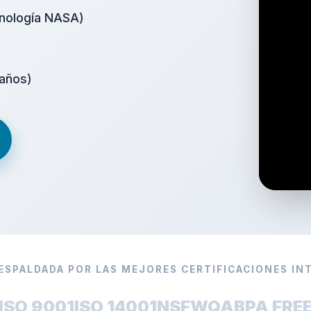
cnología NASA)
 años)
ESPALDADA POR LAS MEJORES CERTIFICACIONES IN
ISO 9001
ISO 14001
NSF
WQA
BPA FRE