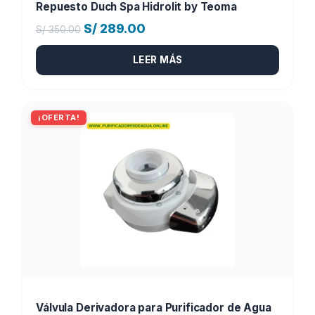
Repuesto Duch Spa Hidrolit by Teoma
El
El
S/
289.00
S/
350.00
precio
precio
LEER MÁS
original
actual
era:
es:
S/ 350.00.
S/ 289.00.
¡OFERTA!
Válvula Derivadora para Purificador de Agua