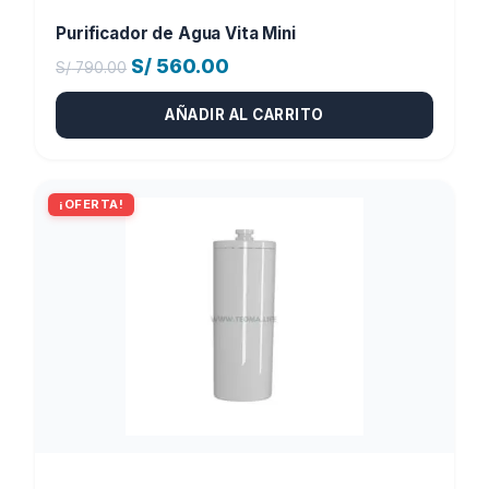
Purificador de Agua Vita Mini
El
El
S/
560.00
S/
790.00
precio
precio
AÑADIR AL CARRITO
original
actual
era:
es:
S/ 790.00.
S/ 560.00.
¡OFERTA!