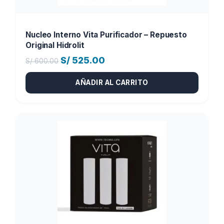
Nucleo Interno Vita Purificador – Repuesto
Original Hidrolit
El
El
S/
525.00
S/
600.00
precio
precio
AÑADIR AL CARRITO
original
actual
era:
es:
S/ 600.00.
S/ 525.00.