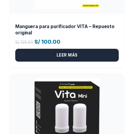
Manguera para purificador VITA – Repuesto
original
El
El
S/
100.00
S/
125.00
precio
precio
LEER MÁS
original
actual
era:
es:
S/ 125.00.
S/ 100.00.