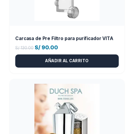
Carcasa de Pre Filtro para purificador VITA
El
El
S/
90.00
S/
130.00
precio
precio
AÑADIR AL CARRITO
original
actual
era:
es:
S/ 130.00.
S/ 90.00.