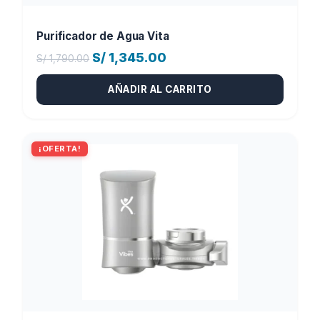
Purificador de Agua Vita
El
El
S/
1,345.00
S/
1,790.00
precio
precio
AÑADIR AL CARRITO
original
actual
era:
es:
S/ 1,790.00.
S/ 1,345.00.
¡OFERTA!