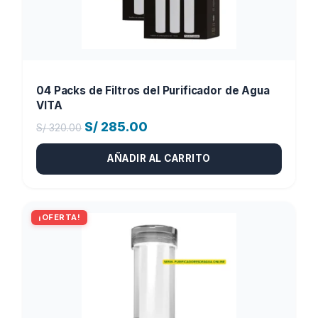
04 Packs de Filtros del Purificador de Agua
VITA
El
El
S/
285.00
S/
320.00
precio
precio
AÑADIR AL CARRITO
original
actual
era:
es:
S/ 320.00.
S/ 285.00.
¡OFERTA!