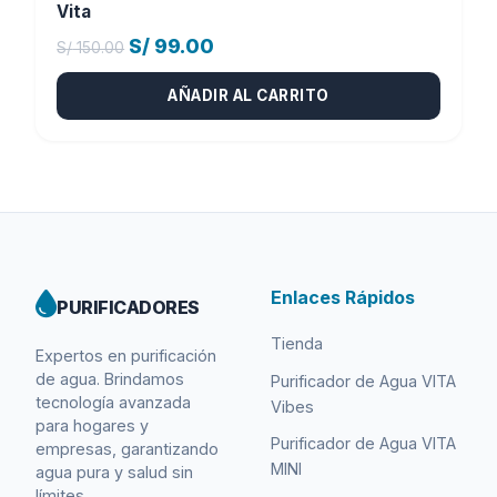
Vita
El
El
S/
99.00
S/
150.00
precio
precio
AÑADIR AL CARRITO
original
actual
era:
es:
S/ 150.00.
S/ 99.00.
Enlaces Rápidos
PURIFICADORES
Tienda
Expertos en purificación
de agua. Brindamos
Purificador de Agua VITA
tecnología avanzada
Vibes
para hogares y
Purificador de Agua VITA
empresas, garantizando
MINI
agua pura y salud sin
límites.