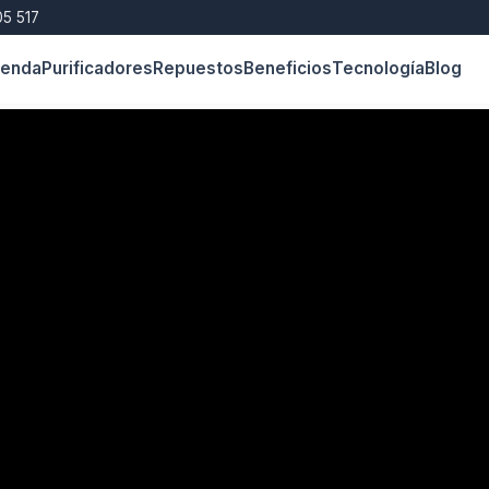
5 517
ienda
Purificadores
Repuestos
Beneficios
Tecnología
Blog