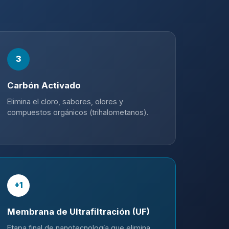
3
Carbón Activado
Elimina el cloro, sabores, olores y
compuestos orgánicos (trihalometanos).
+1
Membrana de Ultrafiltración (UF)
Etapa final de nanotecnología que elimina