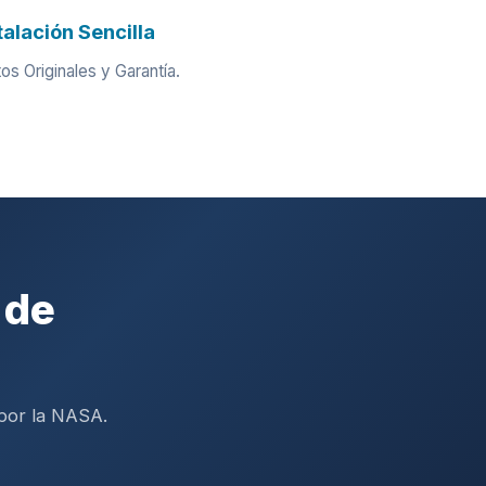
talación Sencilla
os Originales y Garantía.
 de
 por la NASA.