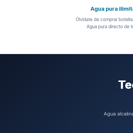
Agua pura ilimi
Olvídate de comprar botella
Agua pura directo de tu
Te
Agua alcalin