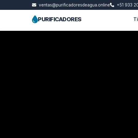
ventas@purificadoresdeagua.online
+51 933 20
PURIFICADORES
T
Skip
to
content