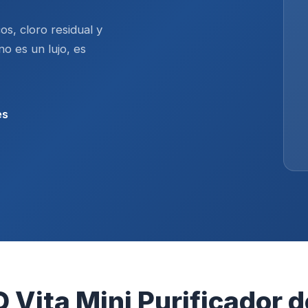
s, cloro residual y
no es un lujo, es
es
Vita Mini Purificador 