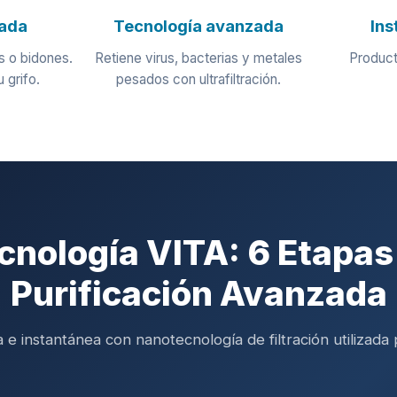
tada
Tecnología avanzada
Ins
s o bidones.
Retiene virus, bacterias y metales
Product
 grifo.
pesados con ultrafiltración.
cnología VITA: 6 Etapas
Purificación Avanzada
a e instantánea con nanotecnología de filtración utilizada