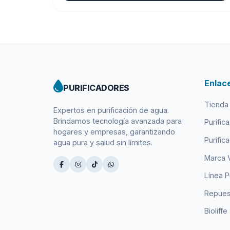
era:
es:
S/ 320.00.
S/ 285.00.
Enlac
PURIFICADORES
Tienda
Expertos en purificación de agua.
Brindamos tecnología avanzada para
Purific
hogares y empresas, garantizando
Purific
agua pura y salud sin límites.
Marca 
Línea P
Repues
Bioliffe