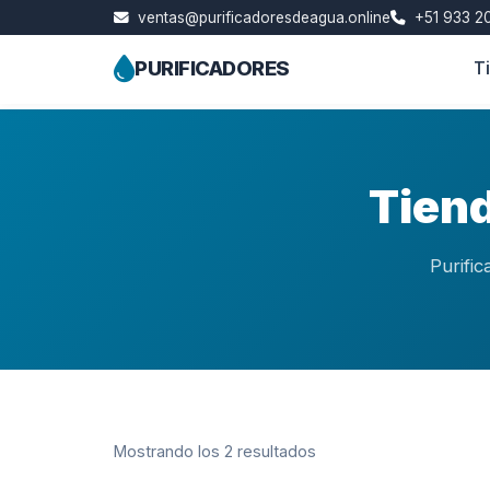
ventas@purificadoresdeagua.online
+51 933 20
PURIFICADORES
T
Skip
to
content
Tiend
Purific
Mostrando los 2 resultados