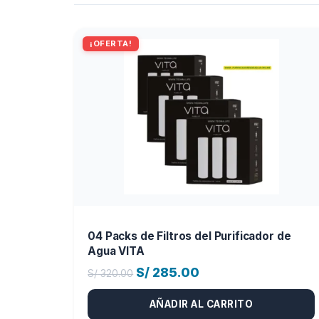
¡OFERTA!
04 Packs de Filtros del Purificador de
Agua VITA
El
El
S/
285.00
S/
320.00
precio
precio
AÑADIR AL CARRITO
original
actual