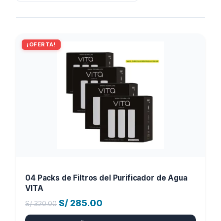
¡OFERTA!
04 Packs de Filtros del Purificador de Agua
VITA
El
El
S/
285.00
S/
320.00
precio
precio