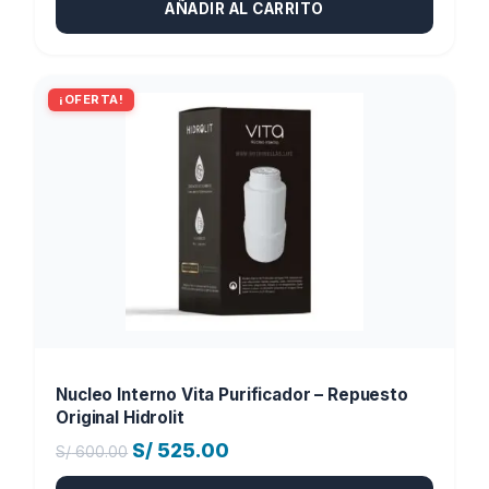
AÑADIR AL CARRITO
original
actual
era:
es:
S/ 320.00.
S/ 285.00.
¡OFERTA!
Nucleo Interno Vita Purificador – Repuesto
Original Hidrolit
El
El
S/
525.00
S/
600.00
precio
precio