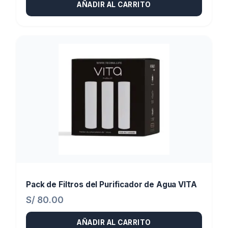
AÑADIR AL CARRITO
original
actual
era:
es:
S/ 600.00.
S/ 525.00.
Pack de Filtros del Purificador de Agua VITA
S/
80.00
AÑADIR AL CARRITO