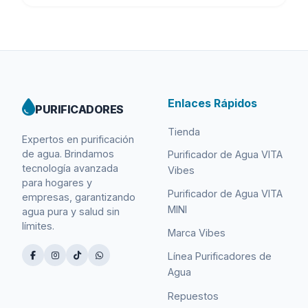
era:
es:
S/ 350.00.
S/ 289.00.
Enlaces Rápidos
PURIFICADORES
Tienda
Expertos en purificación
de agua. Brindamos
Purificador de Agua VITA
tecnología avanzada
Vibes
para hogares y
Purificador de Agua VITA
empresas, garantizando
MINI
agua pura y salud sin
límites.
Marca Vibes
Línea Purificadores de
Agua
Repuestos