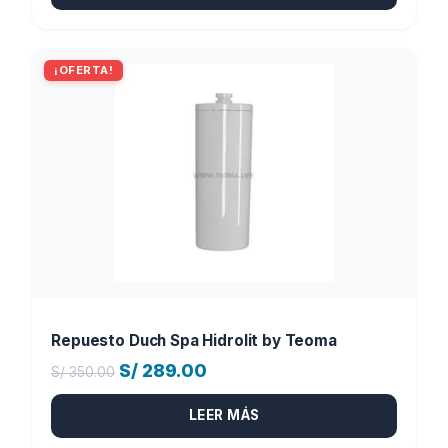
¡OFERTA!
Repuesto Duch Spa Hidrolit by Teoma
El
El
S/
289.00
S/
350.00
precio
precio
LEER MÁS
original
actual